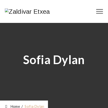
Sofia Dylan
Home
/
Sofia Dylan